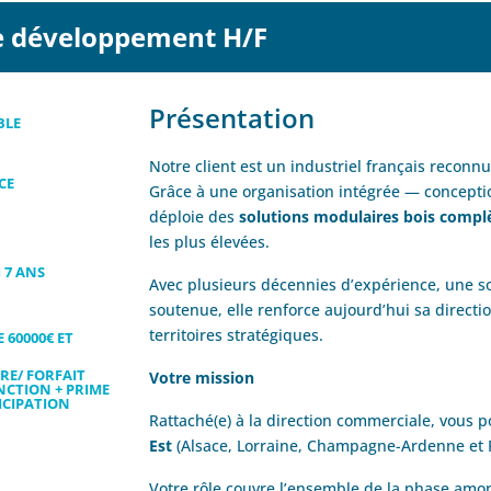
e développement H/F
Présentation
BLE
Notre client est un industriel français reconn
CE
Grâce à une organisation intégrée — conception
déploie des
solutions modulaires bois compl
les plus élevées.
 7 ANS
Avec plusieurs décennies d’expérience, une so
soutenue, elle renforce aujourd’hui sa direct
territoires stratégiques.
 60000€ ET
RE/ FORFAIT
Votre mission
NCTION + PRIME
ICIPATION
Rattaché(e) à la direction commerciale, vous p
Est
(Alsace, Lorraine, Champagne-Ardenne et 
Votre rôle couvre l’ensemble de la phase amon