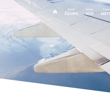
Notre
Notre
Exper
ÉQUIPE
ADN
MÉT