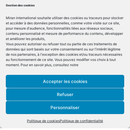
analysez les écarts constatés par rapport aux
Gestion des cookies
prévisions,
Vous vérifiez les comptes généraux et élaborez
Miran international souhaite utiliser des cookies ou traceurs pour stocker
et accéder à des données personnelles, comme votre visite sur ce site,
les dossiers justificatifs de compte lors des
pour mesure d'audience, fonctionnalités liées aux réseaux sociaux,
arrêtés mensuels et annuels,
contenu personnalisé et mesure de performance du contenu, développer
Vous suivez la fiscalité courante et réalisez
et améliorer les produits,
Vous pouvez autoriser ou refuser tout ou partie de ces traitements de
l’ensemble des déclarations fiscales mensuelles
données qui sont basés sur votre consentement ou sur l'intérêt légitime
(TVA, DEB,…) et annuelles (liasses fiscales),
de nos partenaires, à l'exception des cookies et/ou traceurs nécessaires
Vous préparez les budgets et leurs suivis,
au fonctionnement de ce site. Vous pouvez modifier vos choix à tout
analysez les écarts, préconisez des solutions,
moment. Pour en savoir plus, consultez notre
Vous mettez en place des procédures de gestion
et des indicateurs nécessaires au suivi des
Accepter les cookies
activités et au reporting,
Vous êtes garant de la fiabilité des informations
Refuser
financières,
Vous supervisez la saisie des données
Personnaliser
comptables et analytiques dans le respect des
procédures,
Politique de cookies
Politique de confidentialité
Vous travaillez en lien avec le cabinet comptable